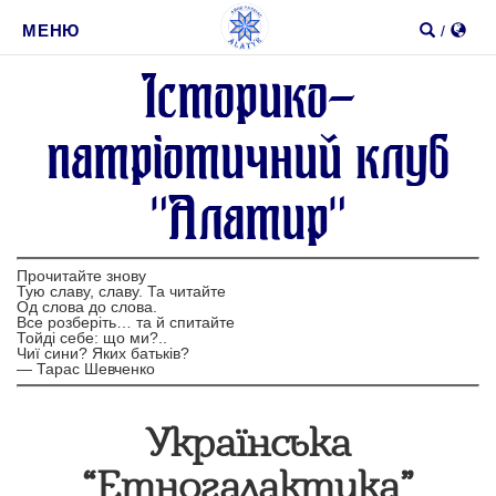
1
2
Пошук
МЕНЮ
/
Iсторико-
Шукати
патрiотичний клуб
"Алатир"
Прочитайте знову
Тую славу, славу. Та читайте
Од слова до слова.
Все розберіть… та й спитайте
Тойді себе: що ми?..
Чиї сини? Яких батьків?
—
Тарас Шевченко
Українська
“Етногалактика”