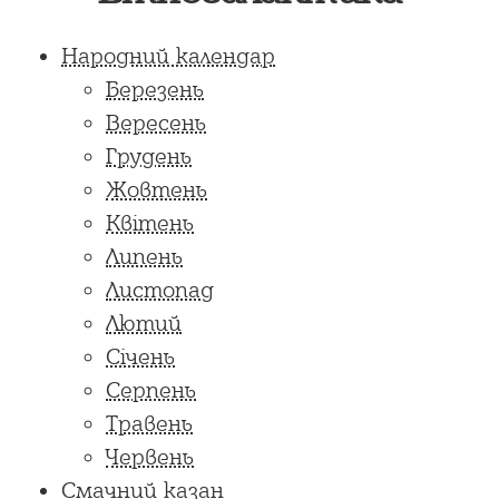
Народний календар
Березень
Вересень
Грудень
Жовтень
Квітень
Липень
Листопад
Лютий
Січень
Серпень
Травень
Червень
Смачний казан