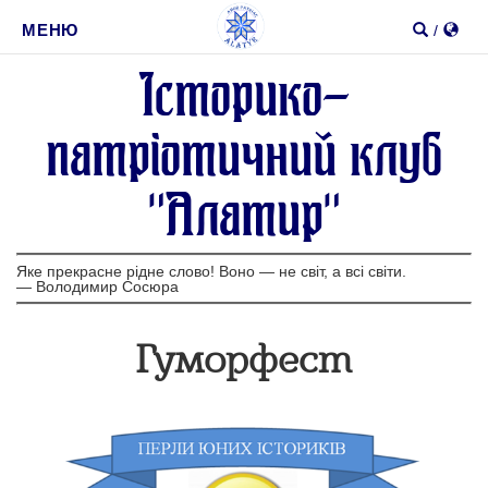
1
2
Пошук
МЕНЮ
/
Iсторико-
Шукати
патрiотичний клуб
"Алатир"
Яке прекрасне рідне слово! Воно — не світ, а всі світи.
—
Володимир Сосюра
Гуморфест