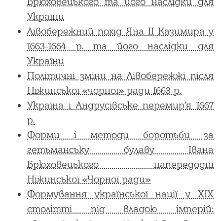
Брюховецького та його наслідки для
України
Лівобережний похід Яна II Казимира у
1663-1664 р. та його наслідки для
України
Політичні зміни на Лівобережжі після
Ніжинської «чорної» ради 1663 р.
Україна і Андрусівське перемир’я 1667
р.
Форми і методи боротьби за
гетьманську булаву Івана
Брюховецького напередодні
Ніжинської «Чорної ради»
Формування української нації у XIX
столітті під владою імперій: