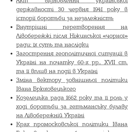
Акт відновлення української
державності 30 червня 1941 року в
історії боротьби за незалежність
Внутрішні перетворення на
Лівобережжі після Ніжинської «чорної»
ради: їх суть та наслідки
Загострення геополітичної ситуації в
Україні на початку 60-х рр.. XVII ст.
та її вплив на події в Україні
Зміна вектору зовнішньої політики
Івана Брюховецького
Козелецька рада 1662 року та її роль у
ході боротьби за гетьманську булаву
на Лівобережній Україні
Крах промосковської політики Івана