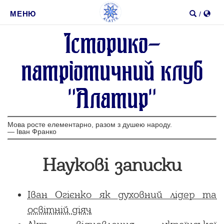
1
2
Пошук
МЕНЮ
/
Iсторико-
Шукати
патрiотичний клуб
"Алатир"
Мова росте елементарно, разом з душею народу.
—
Іван Франко
Наукові записки
Іван Огієнко як духовний лідер та
освітній діяч