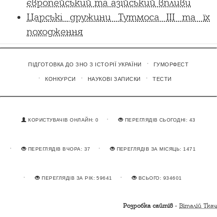
європейський та азійський впливи
Царські дружини Тутмоса ІІІ та їх
походження
ПІДГОТОВКА ДО ЗНО З ІСТОРІЇ УКРАЇНИ
ГУМОРФЕСТ
КОНКУРСИ
НАУКОВІ ЗАПИСКИ
ТЕСТИ
КОРИСТУВАЧІВ ОНЛАЙН: 0
ПЕРЕГЛЯДІВ СЬОГОДНІ: 43
ПЕРЕГЛЯДІВ ВЧОРА: 37
ПЕРЕГЛЯДІВ ЗА МІСЯЦЬ: 1471
ПЕРЕГЛЯДІВ ЗА РІК: 59641
ВСЬОГО: 934601
Розробка сайтів
-
Віталій Ткач