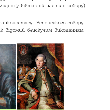
іщені у вівтарній частині собору)
та іконостасу Успенського собору
ик відомий блискучим виконанням