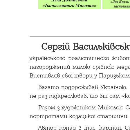
Сергій Васильківський
українського реалістичного живоп
нагороджений малою срібною медалл
Виставляв свої твори у Паризькому
Багато подорожував Україною. 
не раз підкреслював, що він сам «к
Разом з художником Миколою Са
портретами козацької старшини.
Автор понад 3 тис. картин, Сер