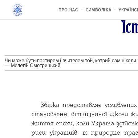
1
2
Пошук
ПРО НАС
СИМВОЛІКА
УКРАЇНС
Iс
Шукати
Чи може бути пастирем і вчителем той, котрий сам ніколи
—
Мелетій Смотрицький
Збірка представляє уславлених
становленні вітчизняної школи жи
життя епохи, коли Україна здійсню
риси українців, їх природне п