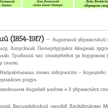
 (1854-1917)
–
видатний український
ису, випускник Петербурзької Академії худо
ю. Тривалий час стажувався за кордоном (Фр
 салоні.
Найулюбленіші теми творчості – козацтво та
озацького роду».
мокишем видавав альбом « З української ст
гій Васильківський заповів Харківському Му