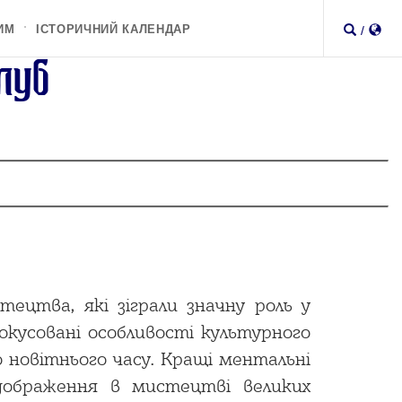
ИМ
ІСТОРИЧНИЙ КАЛЕНДАР
/
луб
тецтва, які зіграли значну роль у
окусовані особливості культурного
о новітнього часу. Кращі ментальні
дображення в мистецтві великих