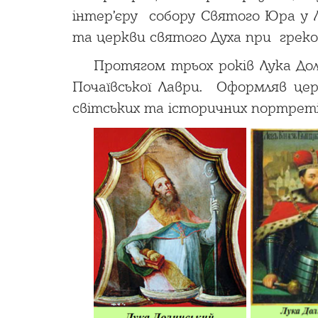
інтер’єру собору Святого Юра у Л
та церкви святого Духа при греко-
Протягом трьох років Лука До
Почаївської Лаври. Оформляв це
світських та історичних портретів 