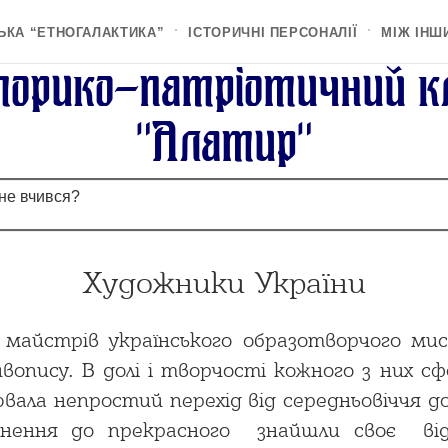
ЬКА “ЕТНОГАЛАКТИКА”
ІСТОРИЧНІ ПЕРСОНАЛІЇ
МІЖ ІНШ
торико-патрiотичний к
"Алатир"
 не вчився?
Художники України
 майстрів українського образотворчого мис
вопису. В долі і творчості кожного з них сф
вала непростий перехід від середньовіччя д
рагнення до прекрасного знайшли своє ві