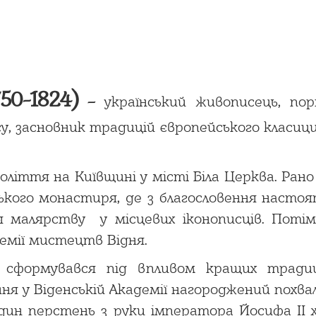
750-1824)
–
український живописець, по
у, засновник традицій європейського класиц
оліття на Київщині у місті Біла Церква. Ран
ького монастиря, де з благословення настоя
я малярству у місцевих іконописців. Поті
емії мистецтв Відня.
сформувався під впливом кращих традицій
ння у Віденській Академії нагороджений пох
один перстень з руки імператора Йосифа ІІ