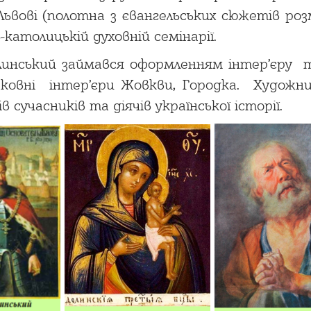
ьвові (полотна з євангельських сюжетів розм
католицькій духовній семінарії.
линський займався оформленням інтер’єру 
рковні інтер’єри Жовкви, Городка. Художн
сучасників та діячів української історії.