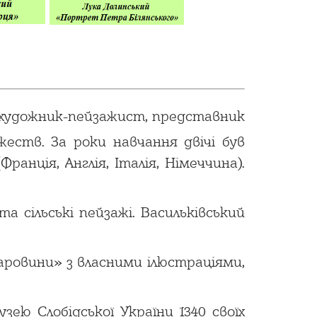
 художник-пейзажист, представник
жеств. За роки навчання двічі був
анція, Англія, Італія, Німеччина).
 сільські пейзажі. Васильківський
аровини» з власними ілюстраціями,
зею Слобідської України 1340 своїх