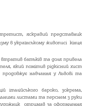
ртретист, яскравий представник
изму в українському живописі кінця
о втратив батьків та доля привела
теля, який помітив рідкісний хист
м продовжує навчання у Львові та
 італійського бароко, зокрема,
вальними листами та перснем з руки
 художник отримав за оформлення