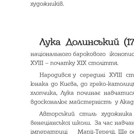
художників.
Лука Долинський
(1
національного барокового іконопис
ХУІІІ – початку ХІХ століття.
Народився у середині ХУІІІ ст
юнака до Києва, до греко-католиц
хлопчика, Лука починає навчатис
вдосконалює майстерність у Акад
Авторський стиль художника 
венеціанської школи. За час навча
імператриці Марії-Терезії. Ще 