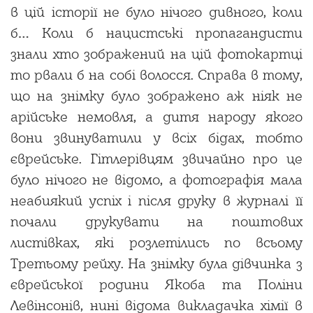
в цій історії не було нічого дивного, коли
б… Коли б нацистські пропагандисти
знали хто зображений на цій фотокартці
то рвали б на собі волосся. Справа в тому,
що на знімку було зображено аж ніяк не
арійське немовля, а дитя народу якого
вони звинуватили у всіх бідах, тобто
єврейське. Гітлерівцям звичайно про це
було нічого не відомо, а фотографія мала
неабиякий успіх і після друку в журналі її
почали друкувати на поштових
листівках, які розлетілись по всьому
Третьому рейху. На знімку була дівчинка з
єврейської родини Якоба та Поліни
Левінсонів, нині відома викладачка хімії в