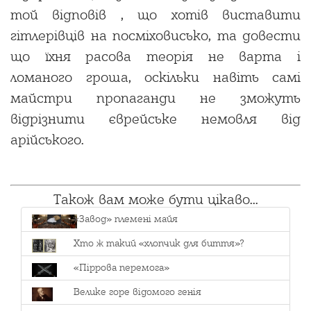
той відповів , що хотів виставити
гітлерівців на посміховисько, та довести
що їхня расова теорія не варта і
ломаного гроша, оскільки навіть самі
майстри пропаганди не зможуть
відрізнити єврейське немовля від
арійського.
Також вам може бути цікаво...
«Завод» племені майя
Хто ж такий «хлопчик для биття»?
«Піррова перемога»
Велике горе відомого генія