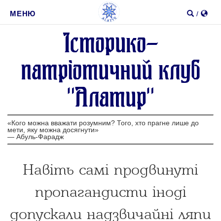
1
2
Пошук
МЕНЮ
/
Iсторико-
Шукати
патрiотичний клуб
"Алатир"
«Кого можна вважати розумним? Того, хто прагне лише до
мети, яку можна досягнути»
—
Абуль-Фарадж
Навіть самі продвинуті
пропагандисти іноді
допускали надзвичайні ляпи