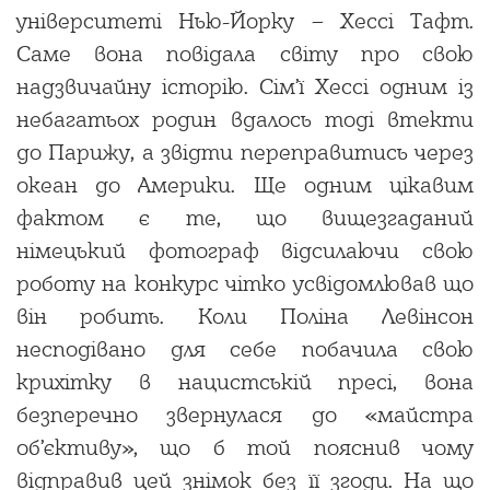
університеті Нью-Йорку – Хессі Тафт.
Саме вона повідала світу про свою
надзвичайну історію. Сім’ї Хессі одним із
небагатьох родин вдалось тоді втекти
до Парижу, а звідти переправитись через
океан до Америки. Ще одним цікавим
фактом є те, що вищезгаданий
німецький фотограф відсилаючи свою
роботу на конкурс чітко усвідомлював що
він робить. Коли Поліна Левінсон
несподівано для себе побачила свою
крихітку в нацистській пресі, вона
безперечно звернулася до «майстра
об’єктиву», що б той пояснив чому
відправив цей знімок без її згоди. На що