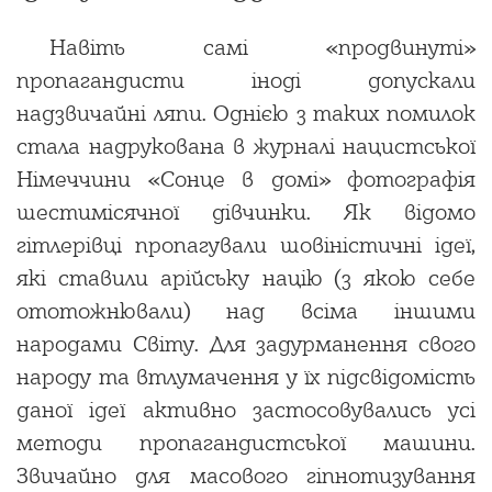
Навіть самі «продвинуті»
пропагандисти іноді допускали
надзвичайні ляпи. Однією з таких помилок
стала надрукована в журналі нацистської
Німеччини «Сонце в домі» фотографія
шестимісячної дівчинки. Як відомо
гітлерівці пропагували шовіністичні ідеї,
які ставили арійську націю (з якою себе
ототожнювали) над всіма іншими
народами Світу. Для задурманення свого
народу та втлумачення у їх підсвідомість
даної ідеї активно застосовувались усі
методи пропагандистської машини.
Звичайно для масового гіпнотизування