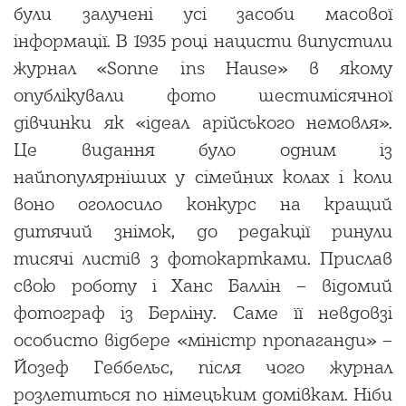
були залучені усі засоби масової
інформації. В 1935 році нацисти випустили
журнал «Sonne ins Hause» в якому
опублікували фото шестимісячної
дівчинки як «ідеал арійського немовля».
Це видання було одним із
найпопулярніших у сімейних колах і коли
воно оголосило конкурс на кращий
дитячий знімок, до редакції ринули
тисячі листів з фотокартками. Прислав
свою роботу і Ханс Баллін – відомий
фотограф із Берліну. Саме її невдовзі
особисто відбере «міністр пропаганди» –
Йозеф Геббельс, після чого журнал
розлетиться по німецьким домівкам. Ніби